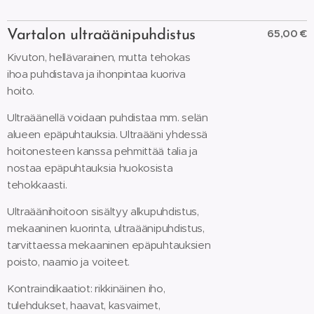
65,00 €
Vartalon ultraäänipuhdistus
Kivuton, hellävarainen, mutta tehokas
ihoa puhdistava ja ihonpintaa kuoriva
hoito.
Ultraäänellä voidaan puhdistaa mm. selän
alueen epäpuhtauksia. Ultraääni yhdessä
hoitonesteen kanssa pehmittää talia ja
nostaa epäpuhtauksia huokosista
tehokkaasti.
Ultraäänihoitoon sisältyy alkupuhdistus,
mekaaninen kuorinta, ultraäänipuhdistus,
tarvittaessa mekaaninen epäpuhtauksien
poisto, naamio ja voiteet.
Kontraindikaatiot: rikkinäinen iho,
tulehdukset, haavat, kasvaimet,