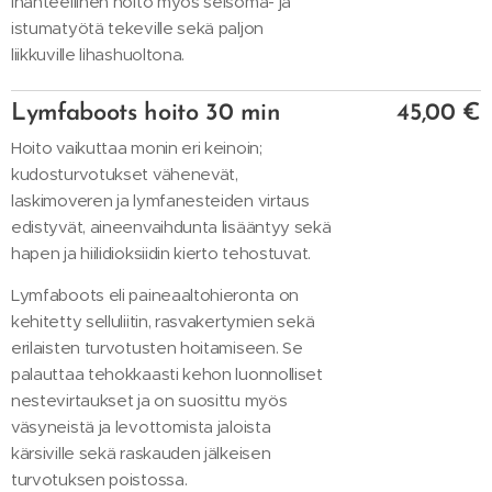
Ihanteellinen hoito myös seisoma- ja
istumatyötä tekeville sekä paljon
liikkuville lihashuoltona.
Lymfaboots hoito 30 min
45,00 €
Hoito vaikuttaa monin eri keinoin;
kudosturvotukset vähenevät,
laskimoveren ja lymfanesteiden virtaus
edistyvät, aineenvaihdunta lisääntyy sekä
hapen ja hiilidioksiidin kierto tehostuvat.
Lymfaboots eli paineaaltohieronta on
kehitetty selluliitin, rasvakertymien sekä
erilaisten turvotusten hoitamiseen. Se
palauttaa tehokkaasti kehon luonnolliset
nestevirtaukset ja on suosittu myös
väsyneistä ja levottomista jaloista
kärsiville sekä raskauden jälkeisen
turvotuksen poistossa.