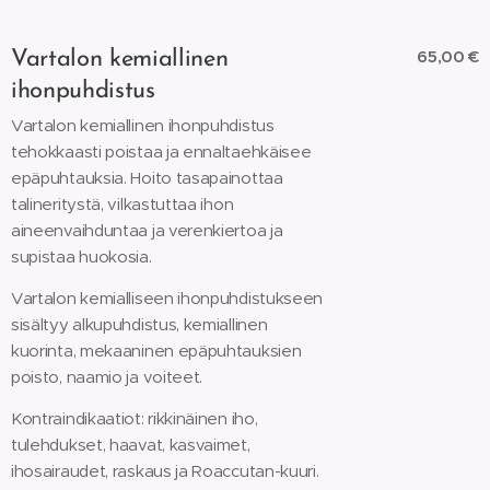
65,00 €
Vartalon kemiallinen
ihonpuhdistus
Vartalon kemiallinen ihonpuhdistus
tehokkaasti poistaa ja ennaltaehkäisee
epäpuhtauksia. Hoito tasapainottaa
talineritystä, vilkastuttaa ihon
aineenvaihduntaa ja verenkiertoa ja
supistaa huokosia.
Vartalon kemialliseen ihonpuhdistukseen
sisältyy alkupuhdistus, kemiallinen
kuorinta, mekaaninen epäpuhtauksien
poisto, naamio ja voiteet.
Kontraindikaatiot: rikkinäinen iho,
tulehdukset, haavat, kasvaimet,
ihosairaudet, raskaus ja Roaccutan-kuuri.