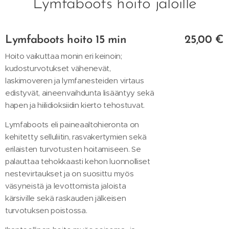
Lymfaboots hoito jaloille
Lymfaboots hoito 15 min
25,00 €
Hoito vaikuttaa monin eri keinoin;
kudosturvotukset vähenevät,
laskimoveren ja lymfanesteiden virtaus
edistyvät, aineenvaihdunta lisääntyy sekä
hapen ja hiilidioksiidin kierto tehostuvat.
Lymfaboots eli paineaaltohieronta on
kehitetty selluliitin, rasvakertymien sekä
erilaisten turvotusten hoitamiseen. Se
palauttaa tehokkaasti kehon luonnolliset
nestevirtaukset ja on suosittu myös
väsyneistä ja levottomista jaloista
kärsiville sekä raskauden jälkeisen
turvotuksen poistossa.