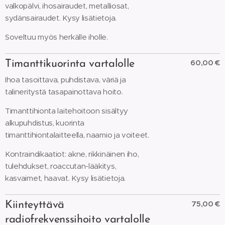
valkopälvi, ihosairaudet, metalliosat,
sydänsairaudet. Kysy lisätietoja.
Soveltuu myös herkälle iholle.
60,00 €
Timanttikuorinta vartalolle
Ihoa tasoittava, puhdistava, väriä ja
talineritystä tasapainottava hoito.
Timanttihionta laitehoitoon sisältyy
alkupuhdistus, kuorinta
timanttihiontalaitteella, naamio ja voiteet.
Kontraindikaatiot: akne, rikkinäinen iho,
tulehdukset, roaccutan-lääkitys,
kasvaimet, haavat. Kysy lisätietoja.
75,00 €
Kiinteyttävä
radiofrekvenssihoito vartalolle