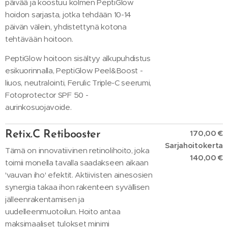
päivää ja koostuu kolmen PeptiGlow
hoidon sarjasta, jotka tehdään 10-14
päivän välein, yhdistettynä kotona
tehtävään hoitoon.
PeptiGlow hoitoon sisältyy alkupuhdistus
esikuorinnalla, PeptiGlow Peel&Boost -
liuos, neutralointi, Ferulic Triple-C seerumi,
Fotoprotector SPF 50 -
aurinkosuojavoide.
170,00 €
Retix.C Retibooster
Sarjahoitokerta
Tämä on innovatiivinen retinolihoito, joka
140,00 €
toimii monella tavalla saadakseen aikaan
'vauvan iho' efektit. Aktiivisten ainesosien
synergia takaa ihon rakenteen syvällisen
jälleenrakentamisen ja
uudelleenmuotoilun. Hoito antaa
maksimaaliset tulokset minimi