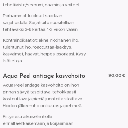
tehotiiviste/seerumi, naamio ja voiteet.
Parhaimmat tulokset saadaan
sarjahoidolla. Sarjahoito suositellaan
tehtäväksi 3-6 kertaa, 1-2 viikon välein.
Kontraindikaatiot: akne, rikkinäinen iho,
tulehtunut iho, roaccuttaa-lääkitys,
kasvaimet, haavat, herpes, psoriaasi. Kysy
lisätietoja.
90,00 €
Aqua Peel antiage kasvohoito
Aqua Peel antiage kasvohoito on ihon
pinnan sävyä tasoittava, tehokkaasti
kosteuttava ja pieniä juonteita siloittava.
Hoidon jälkeen iho on kuulas ja pehmeä.
Erityisesti aikuiselle iholle
ennaltaehkäisemään ja korjaamaan