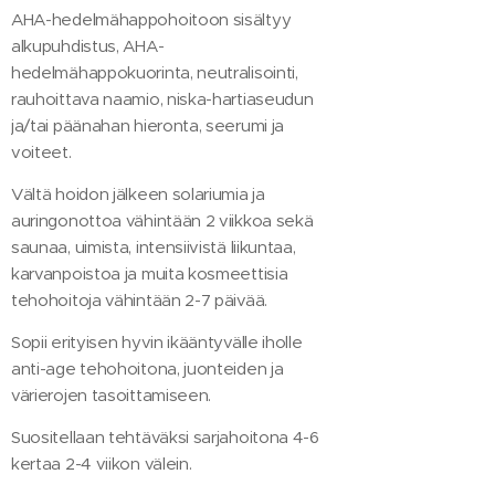
AHA-hedelmähappohoitoon sisältyy
alkupuhdistus, AHA-
hedelmähappokuorinta, neutralisointi,
rauhoittava naamio, niska-hartiaseudun
ja/tai päänahan hieronta, seerumi ja
voiteet.
Vältä hoidon jälkeen solariumia ja
auringonottoa vähintään 2 viikkoa sekä
saunaa, uimista, intensiivistä liikuntaa,
karvanpoistoa ja muita kosmeettisia
tehohoitoja vähintään 2-7 päivää.
Sopii erityisen hyvin ikääntyvälle iholle
anti-age tehohoitona, juonteiden ja
värierojen tasoittamiseen.
Suositellaan tehtäväksi sarjahoitona 4-6
kertaa 2-4 viikon välein.