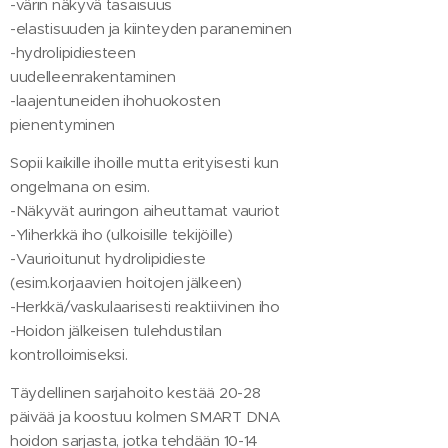
-värin näkyvä tasaisuus
-elastisuuden ja kiinteyden paraneminen
-hydrolipidiesteen
uudelleenrakentaminen
-laajentuneiden ihohuokosten
pienentyminen
Sopii kaikille ihoille mutta erityisesti kun
ongelmana on esim.
-Näkyvät auringon aiheuttamat vauriot
-Yliherkkä iho (ulkoisille tekijöille)
-Vaurioitunut hydrolipidieste
(esim.korjaavien hoitojen jälkeen)
-Herkkä/vaskulaarisesti reaktiivinen iho
-Hoidon jälkeisen tulehdustilan
kontrolloimiseksi.
Täydellinen sarjahoito kestää 20-28
päivää ja koostuu kolmen SMART DNA
hoidon sarjasta, jotka tehdään 10-14