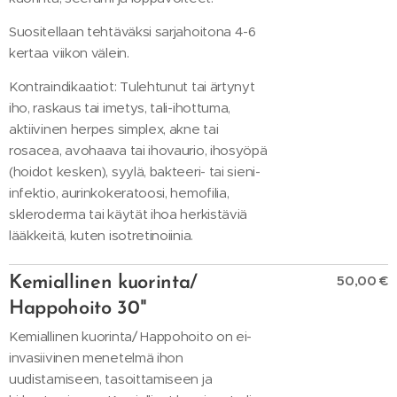
Suositellaan tehtäväksi sarjahoitona 4-6
kertaa viikon välein.
Kontraindikaatiot: Tulehtunut tai ärtynyt
iho, raskaus tai imetys, tali-ihottuma,
aktiivinen herpes simplex, akne tai
rosacea, avohaava tai ihovaurio, ihosyöpä
(hoidot kesken), syylä, bakteeri- tai sieni-
infektio, aurinkokeratoosi, hemofilia,
skleroderma tai käytät ihoa herkistäviä
lääkkeitä, kuten isotretinoiinia.
50,00 €
Kemiallinen kuorinta/
Happohoito 30"
Kemiallinen kuorinta/ Happohoito on ei-
invasiivinen menetelmä ihon
uudistamiseen, tasoittamiseen ja