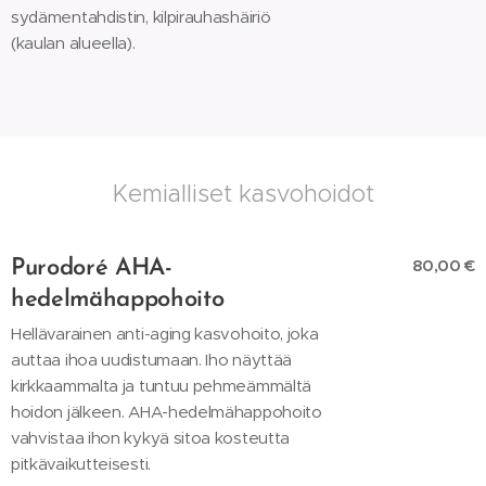
sydämentahdistin, kilpirauhashäiriö
(kaulan alueella).
Kemialliset kasvohoidot
80,00 €
Purodoré AHA-
hedelmähappohoito
Hellävarainen anti-aging kasvohoito, joka
auttaa ihoa uudistumaan. Iho näyttää
kirkkaammalta ja tuntuu pehmeämmältä
hoidon jälkeen. AHA-hedelmähappohoito
vahvistaa ihon kykyä sitoa kosteutta
pitkävaikutteisesti.