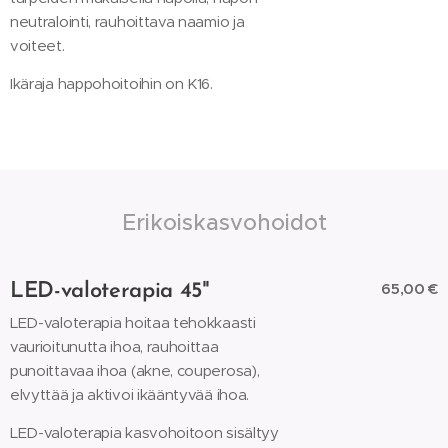
neutralointi, rauhoittava naamio ja
voiteet.
Ikäraja happohoitoihin on K16.
Erikoiskasvohoidot
65,00 €
LED-valoterapia 45"
LED-valoterapia hoitaa tehokkaasti
vaurioitunutta ihoa, rauhoittaa
punoittavaa ihoa (akne, couperosa),
elvyttää ja aktivoi ikääntyvää ihoa.
LED-valoterapia kasvohoitoon sisältyy