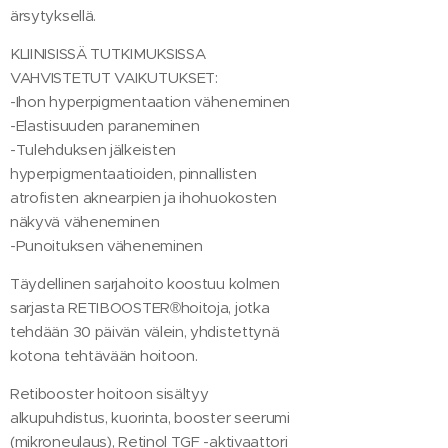
ärsytyksellä.
KLIINISISSÄ TUTKIMUKSISSA
VAHVISTETUT VAIKUTUKSET:
-Ihon hyperpigmentaation väheneminen
-Elastisuuden paraneminen
-Tulehduksen jälkeisten
hyperpigmentaatioiden, pinnallisten
atrofisten aknearpien ja ihohuokosten
näkyvä väheneminen
-Punoituksen väheneminen
Täydellinen sarjahoito koostuu kolmen
sarjasta RETIBOOSTER®hoitoja, jotka
tehdään 30 päivän välein, yhdistettynä
kotona tehtävään hoitoon.
Retibooster hoitoon sisältyy
alkupuhdistus, kuorinta, booster seerumi
(mikroneulaus), Retinol TGF -aktivaattori