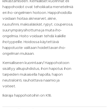
kirkastamiseen. Kemialliset kuorinnat eli
happohoidot ovat tehokkaita menetelmiä
eri iho-ongelmien hoitoon. Happohoidolla
voidaan hoitaa aknearvet, akne,
ruusufinni, maksaläiskät, rypyt, couperosa,
suunympärysihottuma ja muita iho-
ongelmia. Hoito voidaan tehdä kaikille
ihotyypeille. Hoidossa käytettävä
happotuote valitaan hoidettavan iho-
ongelman mukaan.
Kemialliseen kuorintaan/ Happohoitoon
sisältyy alkupuhdistus, ihon hapotus ihon
tarpeiden mukaisella hapolla, hapon
neutralointi, rauhoittava naamio ja
voiteet.
Ikäraja happohoitoihin on K16.