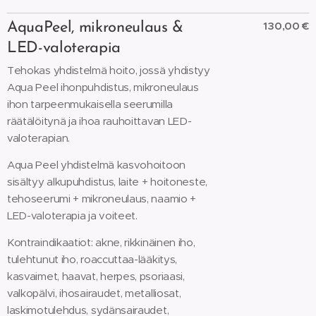
130,00 €
AquaPeel, mikroneulaus &
LED-valoterapia
Tehokas yhdistelmä hoito, jossä yhdistyy
Aqua Peel ihonpuhdistus, mikroneulaus
ihon tarpeenmukaisella seerumilla
räätälöitynä ja ihoa rauhoittavan LED-
valoterapian.
Aqua Peel yhdistelmä kasvohoitoon
sisältyy alkupuhdistus, laite + hoitoneste,
tehoseerumi + mikroneulaus, naamio +
LED-valoterapia ja voiteet.
Kontraindikaatiot: akne, rikkinäinen iho,
tulehtunut iho, roaccuttaa-lääkitys,
kasvaimet, haavat, herpes, psoriaasi,
valkopälvi, ihosairaudet, metalliosat,
laskimotulehdus, sydänsairaudet,