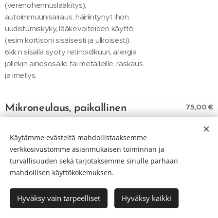
(verenohennuslääkitys),
autoimmuunisairaus, häiriintynyt ihon
uudistumiskyky, lääkevoiteiden käyttö
(esim kortisoni sisäisesti ja ulkoisesti),
6kk:n sisällä syöty retinoidikuuri, allergia
jollekin ainesosalle tai metalleille, raskaus
ja imetys.
75,00 €
Mikroneulaus, paikallinen
arpi
Mikroneulaus on tehokas ja turvallinen
Käytämme evästeitä mahdollistaaksemme
hoito, joka stimuloi ihoa uudistumaan ja
verkkosivustomme asianmukaisen toiminnan ja
korjaamaan itseään turvallisesti. Sillä
turvallisuuden sekä tarjotaksemme sinulle parhaan
voidaan hoitaa aknearpia, venymäarpia,
mahdollisen käyttökokemuksen.
juonteita, ryppyjä, hyperpigmentaatiota,
epätasaista ihoa sekä laajentuneita
Hyväksy vain tarpeelliset
Hyväksy kaikki
ihohuokosia.