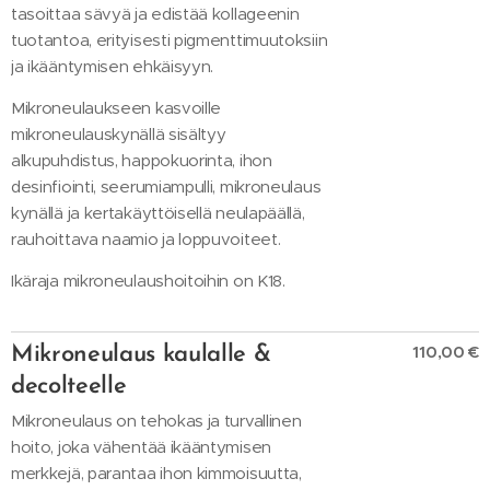
tasoittaa sävyä ja edistää kollageenin
tuotantoa, erityisesti pigmenttimuutoksiin
ja ikääntymisen ehkäisyyn.
Mikroneulaukseen kasvoille
mikroneulauskynällä sisältyy
alkupuhdistus, happokuorinta, ihon
desinfiointi, seerumiampulli, mikroneulaus
kynällä ja kertakäyttöisellä neulapäällä,
rauhoittava naamio ja loppuvoiteet.
Ikäraja mikroneulaushoitoihin on K18.
110,00 €
Mikroneulaus kaulalle &
decolteelle
Mikroneulaus on tehokas ja turvallinen
hoito, joka vähentää ikääntymisen
merkkejä, parantaa ihon kimmoisuutta,