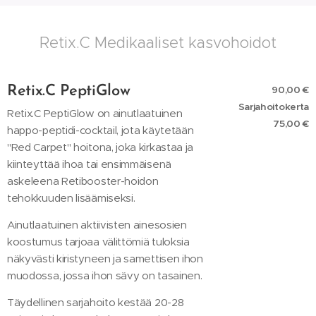
Retix.C Medikaaliset kasvohoidot
Retix.C PeptiGlow
90,00 €
Sarjahoitokerta
Retix.C PeptiGlow on ainutlaatuinen
75,00 €
happo-peptidi-cocktail, jota käytetään
"Red Carpet" hoitona, joka kirkastaa ja
kiinteyttää ihoa tai ensimmäisenä
askeleena Retibooster-hoidon
tehokkuuden lisäämiseksi.
Ainutlaatuinen aktiivisten ainesosien
koostumus tarjoaa välittömiä tuloksia
näkyvästi kiristyneen ja samettisen ihon
muodossa, jossa ihon sävy on tasainen.
Täydellinen sarjahoito kestää 20-28