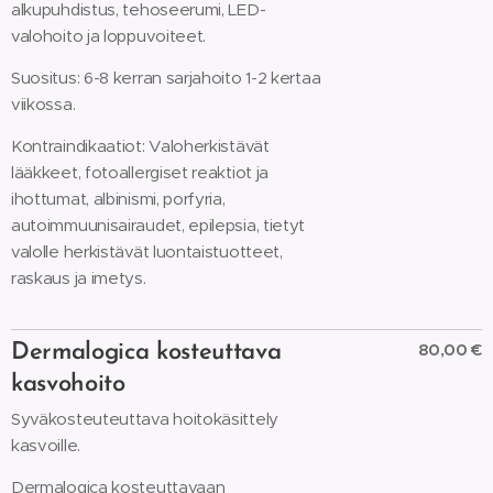
alkupuhdistus, tehoseerumi, LED-
valohoito ja loppuvoiteet.
Suositus: 6-8 kerran sarjahoito 1-2 kertaa
viikossa.
Kontraindikaatiot: Valoherkistävät
lääkkeet, fotoallergiset reaktiot ja
ihottumat, albinismi, porfyria,
autoimmuunisairaudet, epilepsia, tietyt
valolle herkistävät luontaistuotteet,
raskaus ja imetys.
80,00 €
Dermalogica kosteuttava
kasvohoito
Syväkosteuteuttava hoitokäsittely
kasvoille.
Dermalogica kosteuttavaan