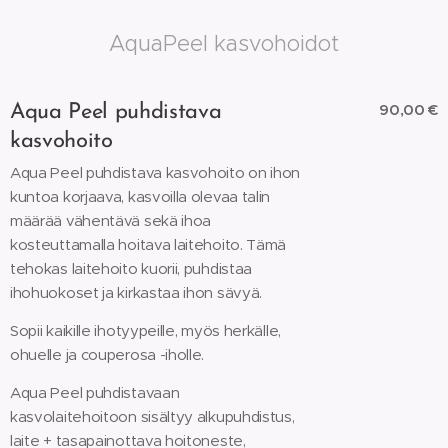
AquaPeel kasvohoidot
90,00 €
Aqua Peel puhdistava
kasvohoito
Aqua Peel puhdistava kasvohoito on ihon
kuntoa korjaava, kasvoilla olevaa talin
määrää vähentävä sekä ihoa
kosteuttamalla hoitava laitehoito. Tämä
tehokas laitehoito kuorii, puhdistaa
ihohuokoset ja kirkastaa ihon sävyä.
Sopii kaikille ihotyypeille, myös herkälle,
ohuelle ja couperosa -iholle.
Aqua Peel puhdistavaan
kasvolaitehoitoon sisältyy alkupuhdistus,
laite + tasapainottava hoitoneste,