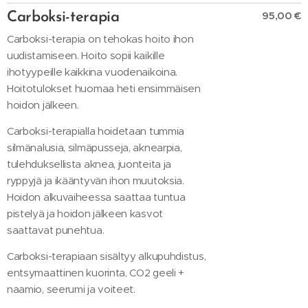
95,00 €
Carboksi-terapia
Carboksi-terapia on tehokas hoito ihon
uudistamiseen. Hoito sopii kaikille
ihotyypeille kaikkina vuodenaikoina.
Hoitotulokset huomaa heti ensimmäisen
hoidon jälkeen.
Carboksi-terapialla hoidetaan tummia
silmänalusia, silmäpusseja, aknearpia,
tulehduksellista aknea, juonteita ja
ryppyjä ja ikääntyvän ihon muutoksia.
Hoidon alkuvaiheessa saattaa tuntua
pistelyä ja hoidon jälkeen kasvot
saattavat punehtua.
Carboksi-terapiaan sisältyy alkupuhdistus,
entsymaattinen kuorinta, CO2 geeli +
naamio, seerumi ja voiteet.