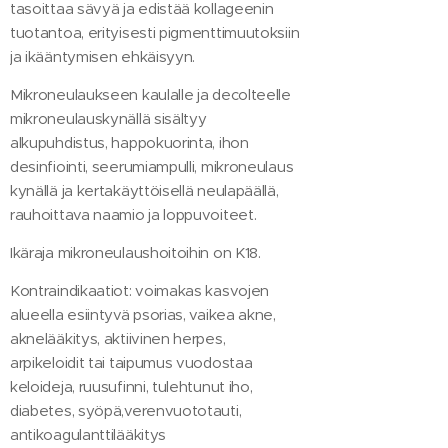
tasoittaa sävyä ja edistää kollageenin
tuotantoa, erityisesti pigmenttimuutoksiin
ja ikääntymisen ehkäisyyn.
Mikroneulaukseen kaulalle ja decolteelle
mikroneulauskynällä sisältyy
alkupuhdistus, happokuorinta, ihon
desinfiointi, seerumiampulli, mikroneulaus
kynällä ja kertakäyttöisellä neulapäällä,
rauhoittava naamio ja loppuvoiteet.
Ikäraja mikroneulaushoitoihin on K18.
Kontraindikaatiot: voimakas kasvojen
alueella esiintyvä psorias, vaikea akne,
aknelääkitys, aktiivinen herpes,
arpikeloidit tai taipumus vuodostaa
keloideja, ruusufinni, tulehtunut iho,
diabetes, syöpä,verenvuototauti,
antikoagulanttilääkitys