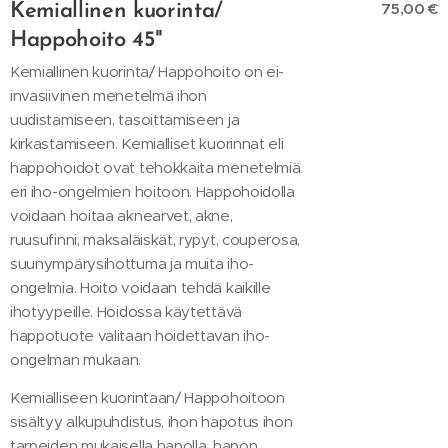
75,00 €
Kemiallinen kuorinta/
Happohoito 45"
Kemiallinen kuorinta/ Happohoito on ei-
invasiivinen menetelmä ihon
uudistamiseen, tasoittamiseen ja
kirkastamiseen. Kemialliset kuorinnat eli
happohoidot ovat tehokkaita menetelmiä
eri iho-ongelmien hoitoon. Happohoidolla
voidaan hoitaa aknearvet, akne,
ruusufinni, maksaläiskät, rypyt, couperosa,
suunympärysihottuma ja muita iho-
ongelmia. Hoito voidaan tehdä kaikille
ihotyypeille. Hoidossa käytettävä
happotuote valitaan hoidettavan iho-
ongelman mukaan.
Kemialliseen kuorintaan/ Happohoitoon
sisältyy alkupuhdistus, ihon hapotus ihon
tarpeiden mukaisella hapolla, hapon