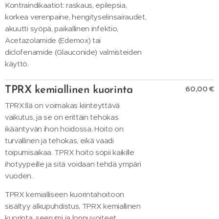
Kontraindikaatiot: raskaus, epilepsia,
korkea verenpaine, hengityselinsairaudet,
akuutti syöpä, paikallinen infektio,
Acetazolamide (Edemox) tai
diclofenamide (Glauconide) valmisteiden
käyttö.
60,00 €
TPRX kemiallinen kuorinta
TPRX:llä on voimakas kiinteyttävä
vaikutus, ja se on erittäin tehokas
ikääntyvän ihon hoidossa. Hoito on
turvallinen ja tehokas, eikä vaadi
toipumisaikaa. TPRX hoito sopii kaikille
ihotyypeille ja sitä voidaan tehdä ympäri
vuoden.
TPRX kemialliseen kuorintahoitoon
sisältyy alkupuhdistus, TPRX kemiallinen
kuorinta, seerumi ja loppuvoiteet.