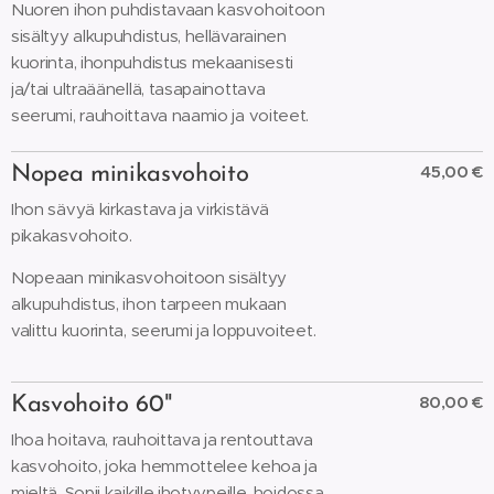
Nuoren ihon puhdistavaan kasvohoitoon
sisältyy alkupuhdistus, hellävarainen
kuorinta, ihonpuhdistus mekaanisesti
ja/tai ultraäänellä, tasapainottava
seerumi, rauhoittava naamio ja voiteet.
45,00 €
Nopea minikasvohoito
Ihon sävyä kirkastava ja virkistävä
pikakasvohoito.
Nopeaan minikasvohoitoon sisältyy
alkupuhdistus, ihon tarpeen mukaan
valittu kuorinta, seerumi ja loppuvoiteet.
80,00 €
Kasvohoito 60"
Ihoa hoitava, rauhoittava ja rentouttava
kasvohoito, joka hemmottelee kehoa ja
mieltä. Sopii kaikille ihotyypeille, hoidossa