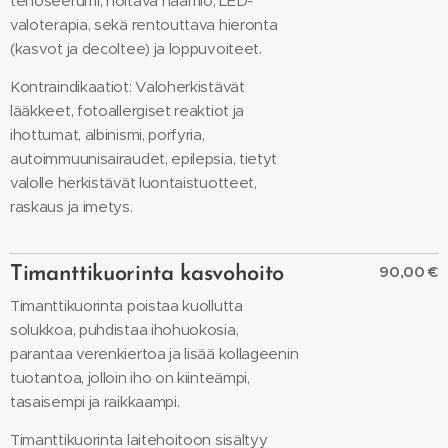
tehoseerumi, hoitava naamio, LED-
valoterapia, sekä rentouttava hieronta
(kasvot ja decoltee) ja loppuvoiteet.
Kontraindikaatiot: Valoherkistävät
lääkkeet, fotoallergiset reaktiot ja
ihottumat, albinismi, porfyria,
autoimmuunisairaudet, epilepsia, tietyt
valolle herkistävät luontaistuotteet,
raskaus ja imetys.
90,00 €
Timanttikuorinta kasvohoito
Timanttikuorinta poistaa kuollutta
solukkoa, puhdistaa ihohuokosia,
parantaa verenkiertoa ja lisää kollageenin
tuotantoa, jolloin iho on kiinteämpi,
tasaisempi ja raikkaampi.
Timanttikuorinta laitehoitoon sisältyy