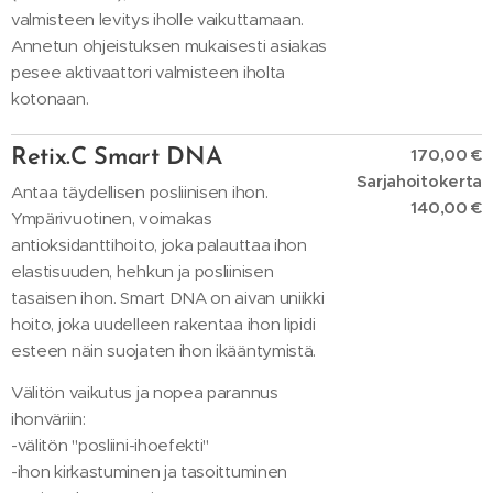
valmisteen levitys iholle vaikuttamaan.
Annetun ohjeistuksen mukaisesti asiakas
pesee aktivaattori valmisteen iholta
kotonaan.
170,00 €
Retix.C Smart DNA
Sarjahoitokerta
Antaa täydellisen posliinisen ihon.
140,00 €
Ympärivuotinen, voimakas
antioksidanttihoito, joka palauttaa ihon
elastisuuden, hehkun ja posliinisen
tasaisen ihon. Smart DNA on aivan uniikki
hoito, joka uudelleen rakentaa ihon lipidi
esteen näin suojaten ihon ikääntymistä.
Välitön vaikutus ja nopea parannus
ihonväriin:
-välitön "posliini-ihoefekti"
-ihon kirkastuminen ja tasoittuminen