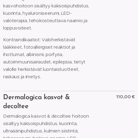
kasvohoitoon sisältyy kaksoispuhdistus,
kuorinta, hyaluroniseerumi, LED-
valoterapia, tehokosteuttava naamio ja
loppuvoiteet.
Kontraindikaatiot: Valoherkistävät
lääkkeet, fotoallergiset reaktiot ja
ihottumat, albinismi, porfyria,
autoimmuunisairaudet, epilepsia, tietyt
valolle herkistävät luontaistuotteet,
raskaus ja imetys.
110,00 €
Dermalogica kasvot &
decoltee
Dermalogica kasvot & decoltee hoitoon
sisältyy kaksoispuhdistus, kuorinta,
ultraäänipuhdistus, kulmien siistintä,