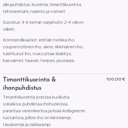
alkupuhdistus, kuorinta, timanttikuorinta,
tehoseerumi, naamio ja voiteet.
Suositus: 4-6 kerran sarjahoito 2-4 viikon
välein.
Kontraindikaatiot: erittäin herkkä iho,
couperoottinen iho, akne, rikkinäinen iho,
tulehtunut iho, roaccuttaa-lääkitys,
kasvaimet, haavat, herpes, psoriaasi.
100,00 €
Timanttikuorinta &
ihonpuhdistus
Timanttikuorinta poistaa kuollutta
solukkoa, puhdistaa ihohuokosia,
parantaa verenkiertoa ja lisää kollageenin
tuotantoa, jolloin iho on kiinteämpi,
tasaisempi ja raikkaampi.