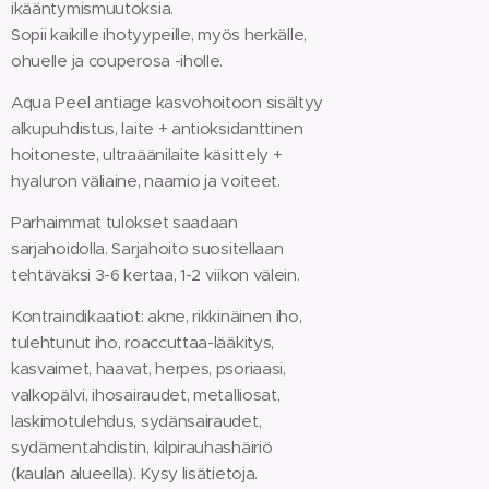
ikääntymismuutoksia.
Sopii kaikille ihotyypeille, myös herkälle,
ohuelle ja couperosa -iholle.
Aqua Peel antiage kasvohoitoon sisältyy
alkupuhdistus, laite + antioksidanttinen
hoitoneste, ultraäänilaite käsittely +
hyaluron väliaine, naamio ja voiteet.
Parhaimmat tulokset saadaan
sarjahoidolla. Sarjahoito suositellaan
tehtäväksi 3-6 kertaa, 1-2 viikon välein.
Kontraindikaatiot: akne, rikkinäinen iho,
tulehtunut iho, roaccuttaa-lääkitys,
kasvaimet, haavat, herpes, psoriaasi,
valkopälvi, ihosairaudet, metalliosat,
laskimotulehdus, sydänsairaudet,
sydämentahdistin, kilpirauhashäiriö
(kaulan alueella). Kysy lisätietoja.