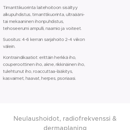
Timanttikuorinta laitehoitoon sisältyy
alkupuhdistus, timanttikuorinta, ultraääni-
tai mekaaninen ihonpuhdistus,
tehoseerumi ampulli, naamio ja voiteet.
Suositus: 4-6 kerran sarjahoito 2-4 viikon
välein.
Kontraindikaatiot: erittäin herkkä iho,
couperoottinen iho, akne, rikkinäinen iho,
tulehtunut iho, roaccuttaa-lääkitys,
kasvaimet, haavat, herpes, psoriaasi.
Neulaushoidot, radiofrekvenssi &
dermaplaning